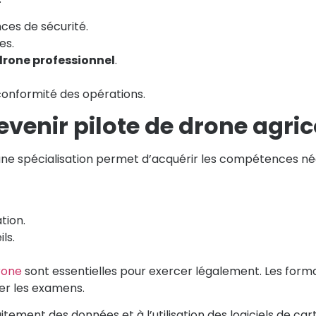
ces de sécurité.
es.
drone professionnel
.
conformité des opérations.
venir pilote de drone agric
ne spécialisation permet d’acquérir les compétences néc
tion.
ls.
rone
sont essentielles pour exercer légalement. Les forma
er les examens.
itement des données et à l’utilisation des logiciels de car