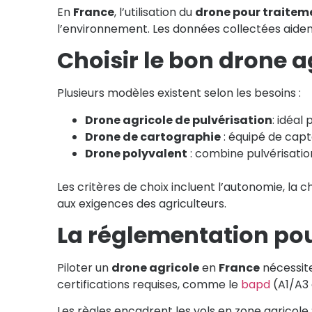
En
France
, l’utilisation du
drone pour traitem
l’environnement. Les données collectées aident
Choisir le bon drone a
Plusieurs modèles existent selon les besoins :
Drone agricole
de pulvérisation
: idéal
Drone de
cartographie
: équipé de capte
Drone polyvalent
: combine pulvérisatio
Les critères de choix incluent l’autonomie, la c
aux exigences des agriculteurs.
La réglementation pou
Piloter un
drone agricole
en
France
nécessite
certifications requises, comme le
bapd
(A1/A3 
Les règles encadrent les vols en zone agricole 