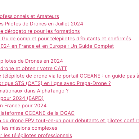
ofessionnels et Amateurs
 Pilotes de Drones en Juillet 2024
me dérogatoire pour les formations
: Guide complet pour télépilotes débutants et confirmés
024 en France et en Europe : Un Guide Complet
pilotes de Drones en 2024
 drone et obtenir votre CATT
 télépilote de drone via le portail OCEANE : un guide pas 
éorique STS (CATS) en ligne avec Prepa-Drone ?
 nationaux dans AlphaTango ?
 pour 2024 (BAPD)
n France pour 2024
a plateforme OCEANE de la DGAC
n du drone FPV tout-en-un pour débutants et pilotes confi
r les missions complexes
 les télépilotes professionnels