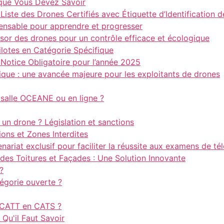
 que Vous Devez Savoir
iste des Drones Certifiés avec Étiquette d’Identification 
spensable pour apprendre et progresser
essor des drones pour un contrôle efficace et écologique
ilotes en Catégorie Spécifique
 Notice Obligatoire pour l’année 2025
ique : une avancée majeure pour les exploitants de drones
salle OCEANE ou en ligne ?
 un drone ? Législation et sanctions
ons et Zones Interdites
riat exclusif pour faciliter la réussite aux examens de té
 des Toitures et Façades : Une Solution Innovante
?
tégorie ouverte ?
 CATT en CATS ?
Qu'il Faut Savoir