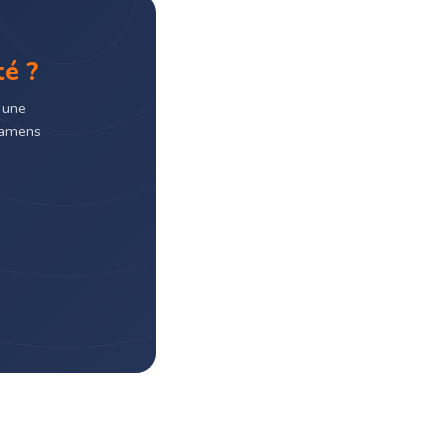
té ?
 une
examens