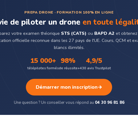
PREPA DRONE · FORMATION 100% EN LIGNE
ie de piloter un drone
en toute légali
parez votre examen théorique
STS (CATS)
ou
BAPD A2
et obtenez
ication officielle reconnue dans les 27 pays de l'UE. Cours, QCM et 
blancs illimités.
15 000+
98%
4,9/5
télépilotes formés
de réussite
+430 avis Trustpilot
Démarrer mon inscription
→
Une question ? Un conseiller vous répond au
04 30 96 81 86