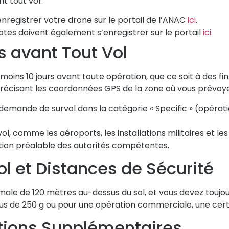
t tout vol.
registrer votre drone sur le portail de l’ANAC
ici
.
lotes doivent également s’enregistrer sur le portail
ici
.
 avant Tout Vol
moins 10 jours avant toute opération, que ce soit à des fi
récisant les coordonnées GPS de la zone où vous prévoye
mande de survol dans la catégorie « Specific » (opératio
l, comme les aéroports, les installations militaires et le
ation préalable des autorités compétentes.
l et Distances de Sécurité
imale de
120 mètres
au-dessus du sol, et vous devez toujo
 plus de 250 g ou pour une opération commerciale, une
cer
tions Supplémentaires