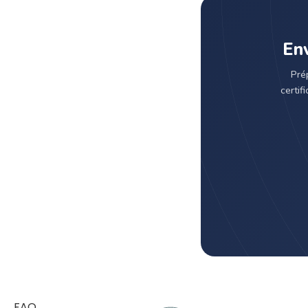
Env
Pré
certif
FAQ