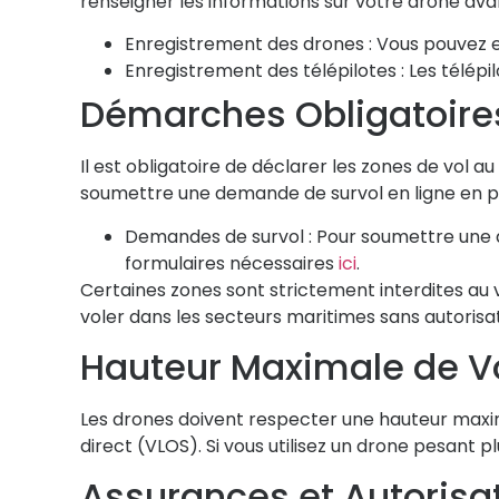
renseigner les informations sur votre drone avan
Enregistrement des drones :
Vous pouvez en
Enregistrement des télépilotes :
Les télépi
Démarches Obligatoires
Il est obligatoire de
déclarer les zones de vol
au 
soumettre une demande de survol en ligne en p
Demandes de survol :
Pour soumettre une de
formulaires nécessaires
ici
.
Certaines zones sont strictement interdites au vo
voler dans les secteurs maritimes sans autoris
Hauteur Maximale de Vo
Les drones doivent respecter une hauteur max
direct (
VLOS
). Si vous utilisez un drone pesant
Assurances et Autorisa