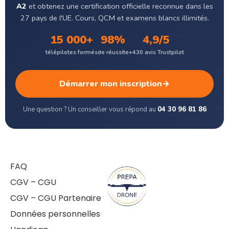
A2
et obtenez une certification officielle reconnue dans les
27 pays de l'UE. Cours, QCM et examens blancs illimités.
15 000+
98%
4,9/5
télépilotes formés
de réussite
+430 avis Trustpilot
Démarrer mon inscription
→
Une question ? Un conseiller vous répond au
04 30 96 81 86
FAQ
CGV – CGU
CGV – CGU Partenaire
Données personnelles