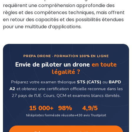
requièrent une compréhension approfondie des
règles et des compétences techniques, mais offrent
en retour des capacités et des possibilités étendues
pour une multitude d’applications.
PREPA DRONE · FORMATION 100% EN LIGNE
Envie de piloter un drone
en toute
légalité ?
Préparez votre examen théorique
STS (CATS)
ou
BAPD
A2
et obtenez une certification officielle reconnue dans les
27 pays de l'UE. Cours, QCM et examens blancs illimités.
15 000+
98%
4,9/5
télépilotes formés
de réussite
+430 avis Trustpilot