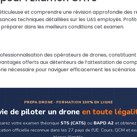
ticuleuse et comprendre une révision approfondie des ré
ssances techniques détaillées sur les UAS employés. Prof
à préparer dans les meilleurs conditions cet examen.
fessionnalisation des opérateurs de drones, constituan
vantages offerts aux détenteurs de l’attestation de comp
rie nécessaire pour naviguer efficacement les scénarios 
PREPA DRONE · FORMATION 100% EN LIGNE
ie de piloter un drone
en toute légali
parez votre examen théorique
STS (CATS)
ou
BAPD A2
et obtenez
ication officielle reconnue dans les 27 pays de l'UE. Cours, QCM et 
blancs illimités.