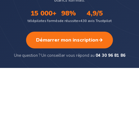
15 000+
98%
4,9/5
télépilotes formés
de réussite
+430 avis Trustpilot
Démarrer mon inscription
→
Une question ? Un conseiller vous répond au
04 30 96 81 86