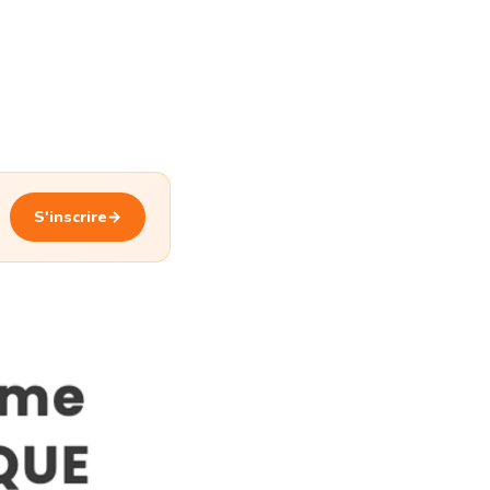
S'inscrire
→