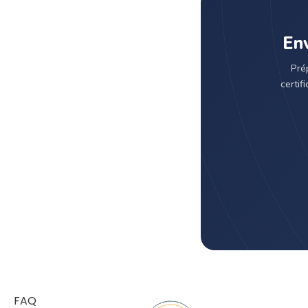
Env
Pré
certif
FAQ