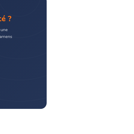
té ?
 une
examens