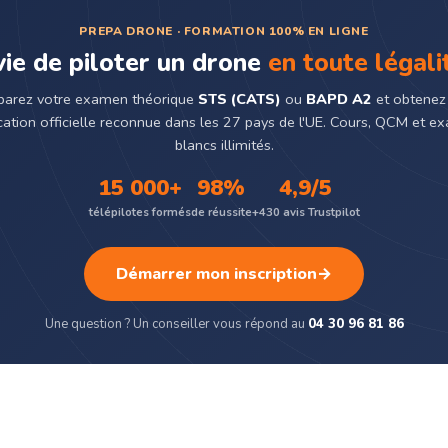
PREPA DRONE · FORMATION 100% EN LIGNE
ie de piloter un drone
en toute légali
parez votre examen théorique
STS (CATS)
ou
BAPD A2
et obtenez
ication officielle reconnue dans les 27 pays de l'UE. Cours, QCM et 
blancs illimités.
15 000+
98%
4,9/5
télépilotes formés
de réussite
+430 avis Trustpilot
Démarrer mon inscription
→
Une question ? Un conseiller vous répond au
04 30 96 81 86